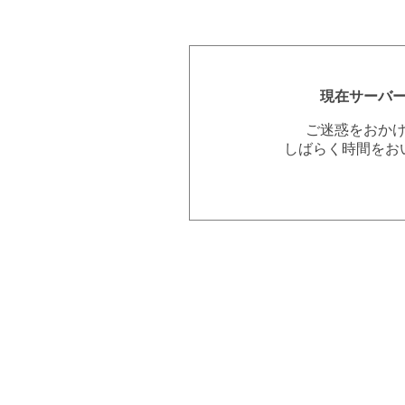
現在サーバ
ご迷惑をおか
しばらく時間をお