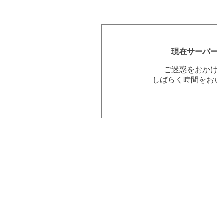
現在サーバ
ご迷惑をおか
しばらく時間をお