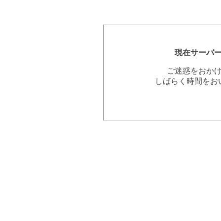
現在サーバ
ご迷惑をおか
しばらく時間をお