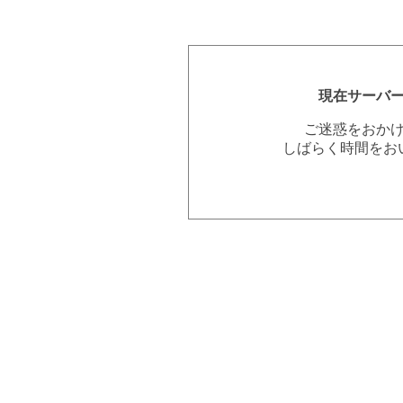
現在サーバ
ご迷惑をおか
しばらく時間をお