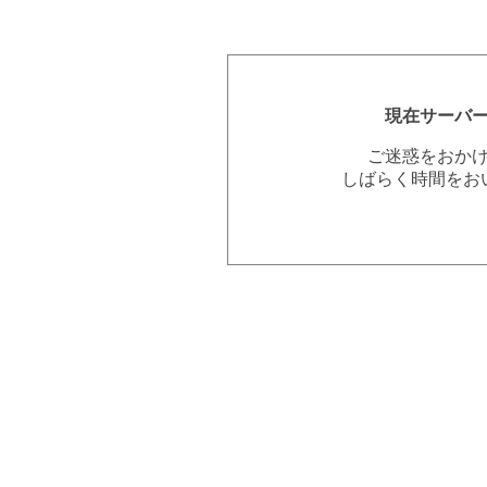
現在サーバ
ご迷惑をおか
しばらく時間をお