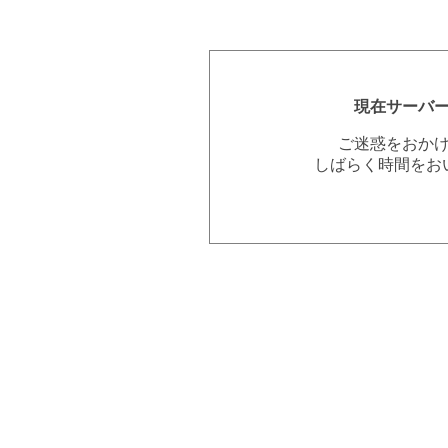
現在サーバ
ご迷惑をおか
しばらく時間をお