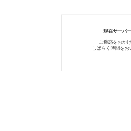
現在サーバ
ご迷惑をおか
しばらく時間をお