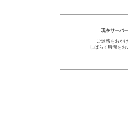
現在サーバ
ご迷惑をおか
しばらく時間をお