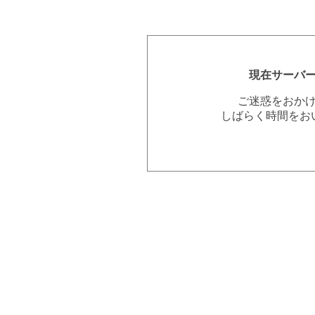
現在サーバ
ご迷惑をおか
しばらく時間をお