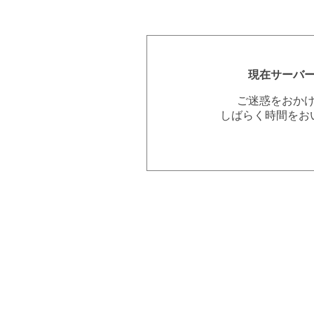
現在サーバ
ご迷惑をおか
しばらく時間をお