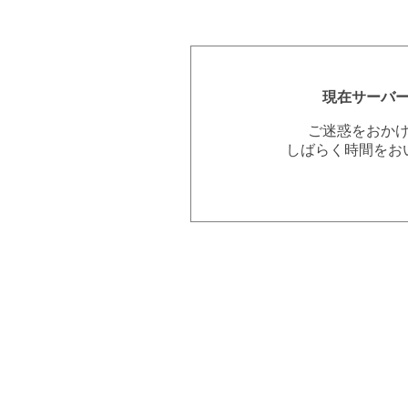
現在サーバ
ご迷惑をおか
しばらく時間をお