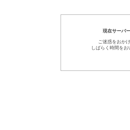
現在サーバ
ご迷惑をおか
しばらく時間をお