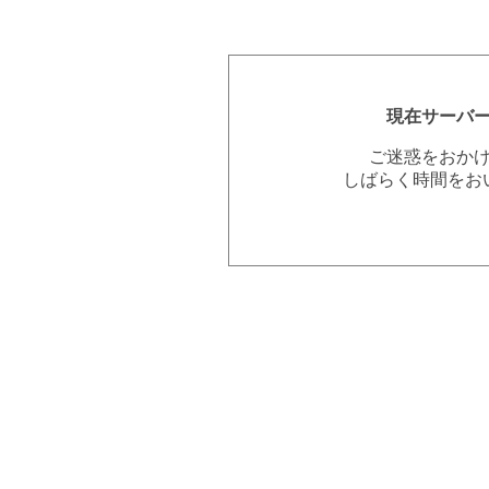
現在サーバ
ご迷惑をおか
しばらく時間をお