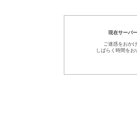
現在サーバ
ご迷惑をおか
しばらく時間をお