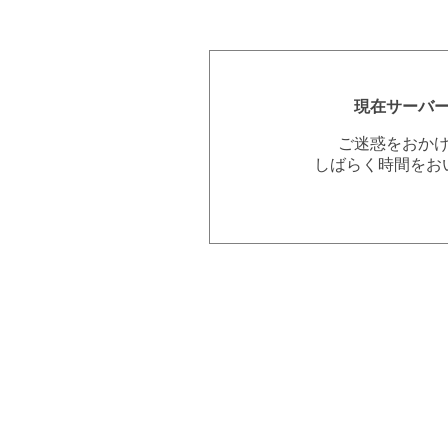
現在サーバ
ご迷惑をおか
しばらく時間をお