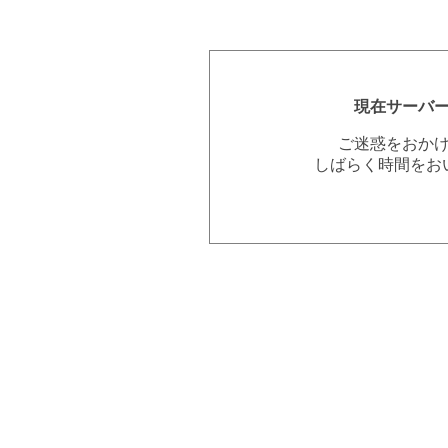
現在サーバ
ご迷惑をおか
しばらく時間をお