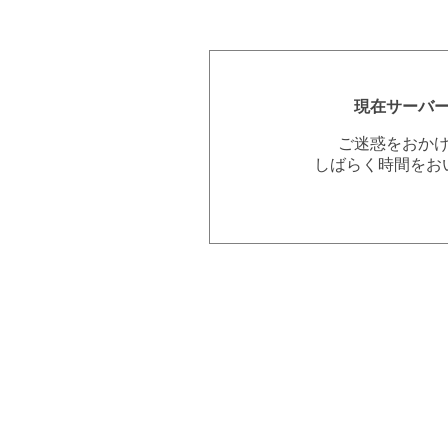
現在サーバ
ご迷惑をおか
しばらく時間をお