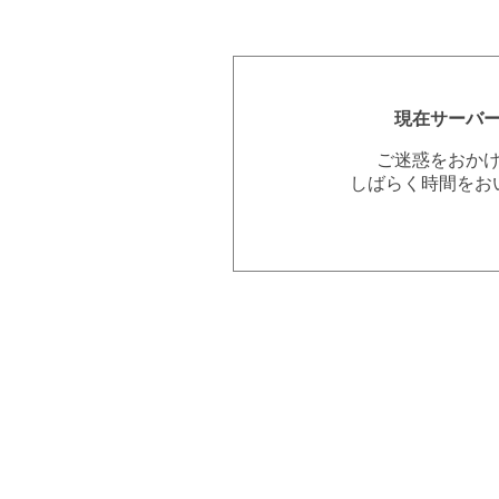
現在サーバ
ご迷惑をおか
しばらく時間をお