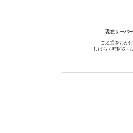
現在サーバ
ご迷惑をおか
しばらく時間をお