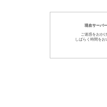
現在サーバ
ご迷惑をおか
しばらく時間をお