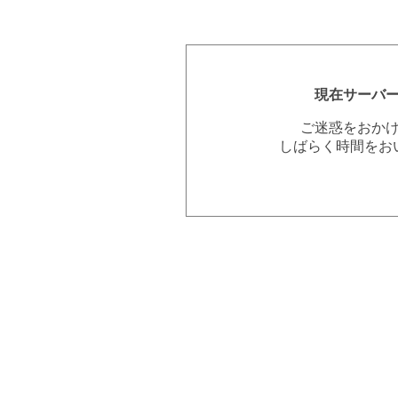
現在サーバ
ご迷惑をおか
しばらく時間をお