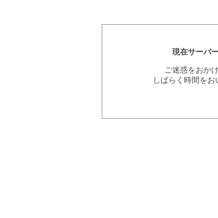
現在サーバ
ご迷惑をおか
しばらく時間をお