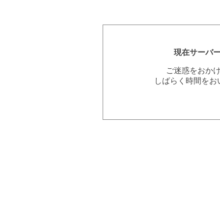
現在サーバ
ご迷惑をおか
しばらく時間をお