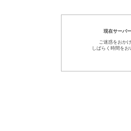
現在サーバ
ご迷惑をおか
しばらく時間をお