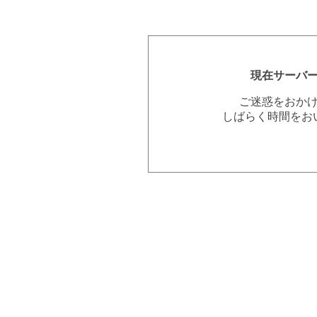
現在サーバ
ご迷惑をおか
しばらく時間をお