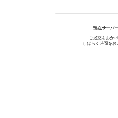
現在サーバ
ご迷惑をおか
しばらく時間をお