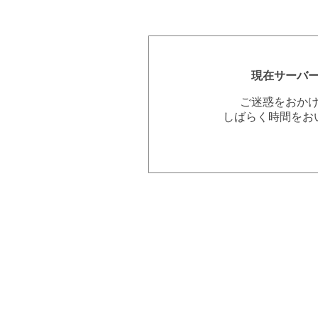
現在サーバ
ご迷惑をおか
しばらく時間をお