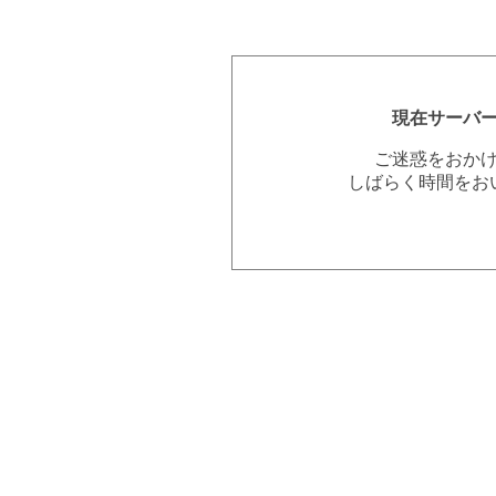
現在サーバ
ご迷惑をおか
しばらく時間をお