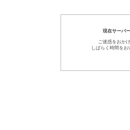
現在サーバ
ご迷惑をおか
しばらく時間をお