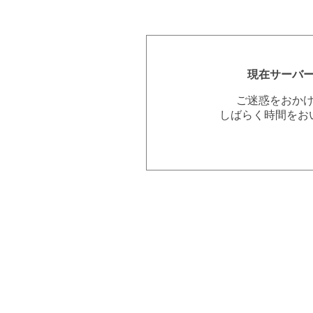
現在サーバ
ご迷惑をおか
しばらく時間をお