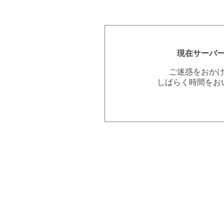
現在サーバ
ご迷惑をおか
しばらく時間をお