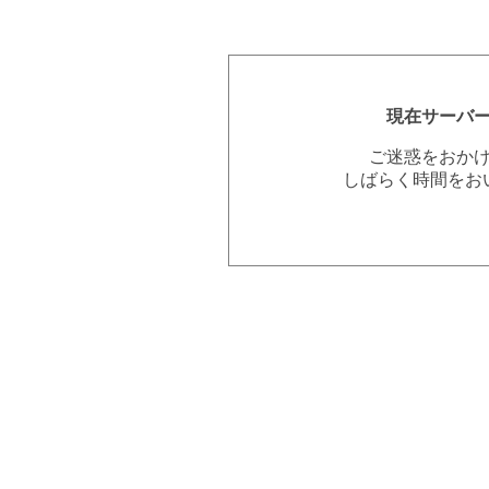
現在サーバ
ご迷惑をおか
しばらく時間をお