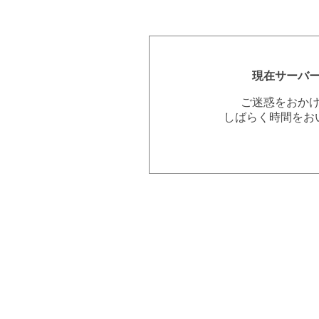
現在サーバ
ご迷惑をおか
しばらく時間をお