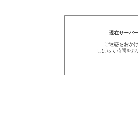
現在サーバ
ご迷惑をおか
しばらく時間をお