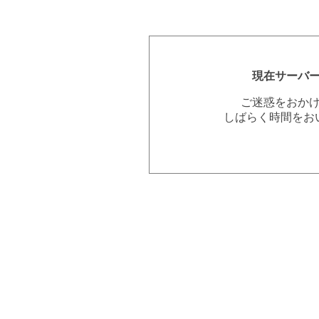
現在サーバ
ご迷惑をおか
しばらく時間をお