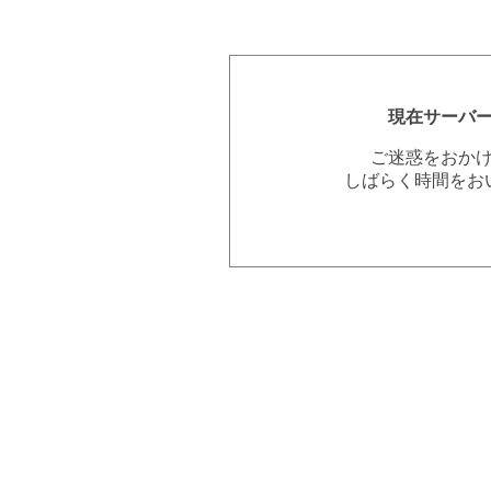
現在サーバ
ご迷惑をおか
しばらく時間をお