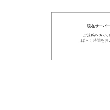
現在サーバ
ご迷惑をおか
しばらく時間をお