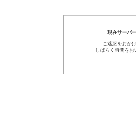
現在サーバ
ご迷惑をおか
しばらく時間をお