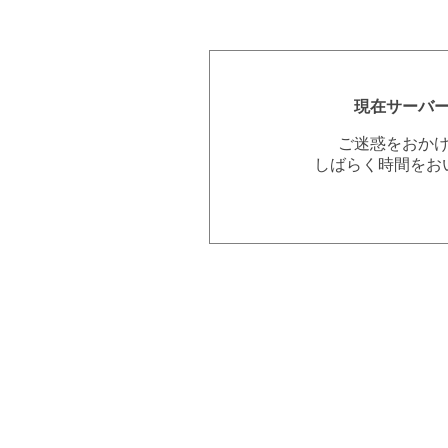
現在サーバ
ご迷惑をおか
しばらく時間をお