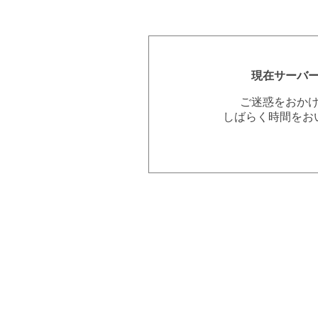
現在サーバ
ご迷惑をおか
しばらく時間をお