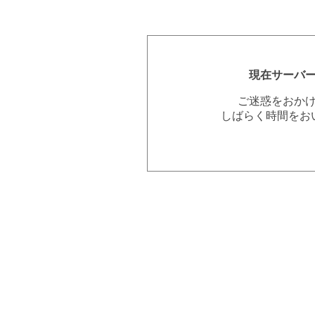
現在サーバ
ご迷惑をおか
しばらく時間をお