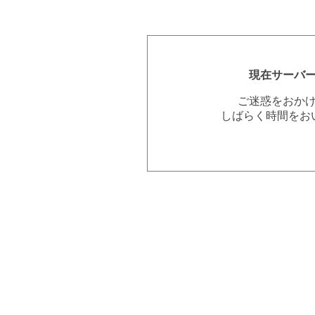
現在サーバ
ご迷惑をおか
しばらく時間をお