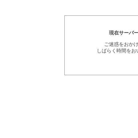
現在サーバ
ご迷惑をおか
しばらく時間をお