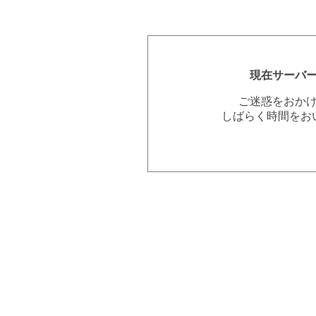
現在サーバ
ご迷惑をおか
しばらく時間をお