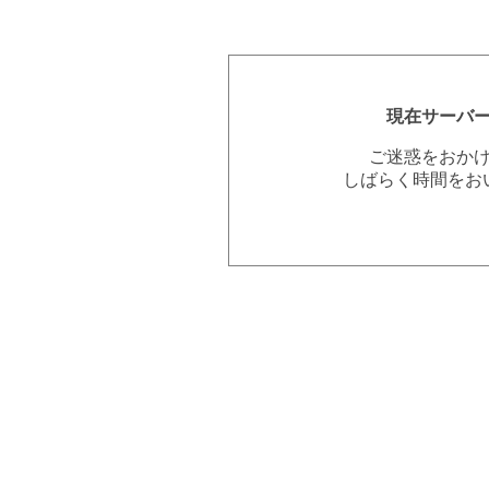
現在サーバ
ご迷惑をおか
しばらく時間をお