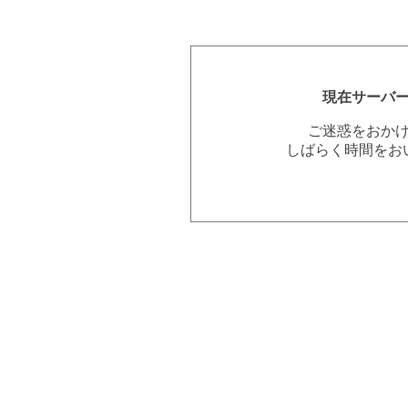
現在サーバ
ご迷惑をおか
しばらく時間をお