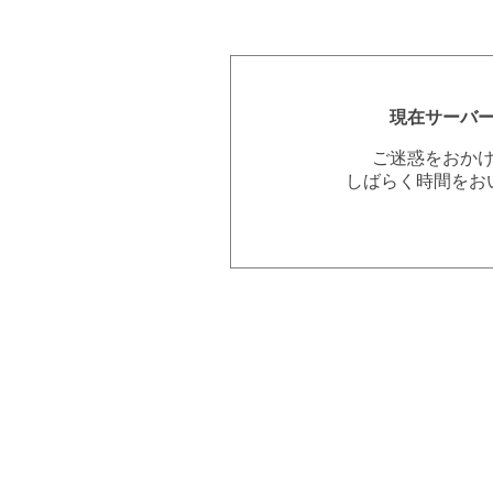
現在サーバ
ご迷惑をおか
しばらく時間をお