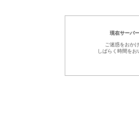
現在サーバ
ご迷惑をおか
しばらく時間をお