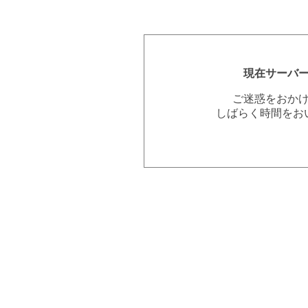
現在サーバ
ご迷惑をおか
しばらく時間をお