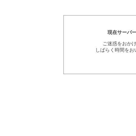
現在サーバ
ご迷惑をおか
しばらく時間をお